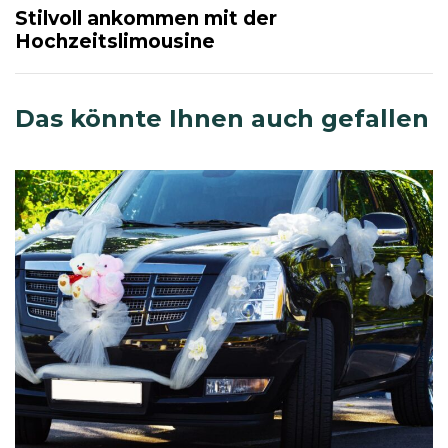
e
Stilvoll ankommen mit der
v
Hochzeitslimousine
i
o
u
Das könnte Ihnen auch gefallen
s
A
r
t
i
c
l
e