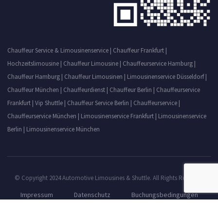
Chauffeur Service & Limousinenservice
|
Chauffeur Frankfurt
|
Hochzeitslimousine
|
Chauffeur Limousine
|
Chauffeurservice Hamburg
|
Chauffeur Hamburg
|
Chauffeur Limousinen
|
Limousinenservice Düsseldorf
|
Chauffeur München
|
Chauffeurdienst
|
Chauffeur Berlin
|
Chauffeurservice
Frankfurt
|
Vip Shuttle
|
Chauffeur Service Berlin
|
Chauffeurservice
|
Chauffeurservice München
|
Limousinenservice Frankfurt
|
Limousinenservice
Berlin
|
Limousinenservice München
© Copyright 2024 Automotive Limousines & Shuttle. All Rights Reserved.
Impressum
Datenschutz
Buchungsbedingungen